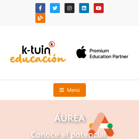
Menú
ÁUREA
Conoce el potencial